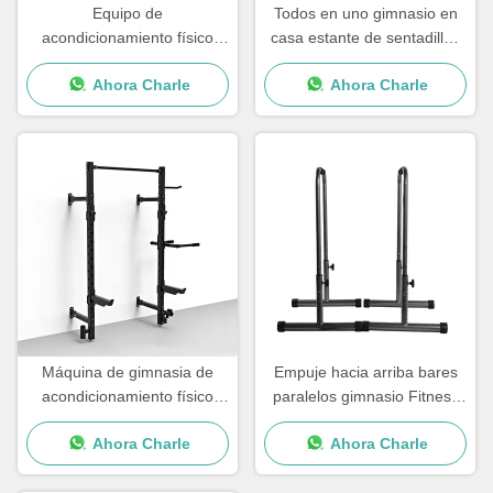
Equipo de
Todos en uno gimnasio en
acondicionamiento físico
casa estante de sentadillas
Ejercicio de espalda de
equipo de
Ahora Charle
Ahora Charle
extensión de espalda
acondicionamiento físico
ajustable silla romana
comercial máquinas
cargadas de placas
Máquina de gimnasia de
Empuje hacia arriba bares
acondicionamiento físico
paralelos gimnasio Fitness
bastidor de pared elevación
Empuje hacia arriba Dip
Ahora Charle
Ahora Charle
de pesas bastidores de
Station Bar
energía montado en pared