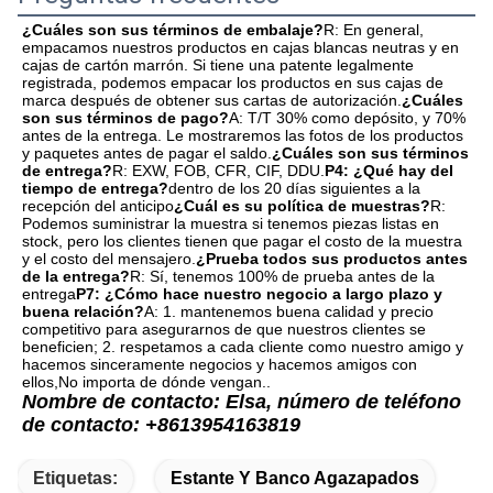
¿Cuáles son sus términos de embalaje?
R: En general, 
empacamos nuestros productos en cajas blancas neutras y en 
cajas de cartón marrón. Si tiene una patente legalmente 
registrada, podemos empacar los productos en sus cajas de 
marca después de obtener sus cartas de autorización.
¿Cuáles 
son sus términos de pago?
A: T/T 30% como depósito, y 70% 
antes de la entrega. Le mostraremos las fotos de los productos 
y paquetes antes de pagar el saldo.
¿Cuáles son sus términos 
de entrega?
R: EXW, FOB, CFR, CIF, DDU.
P4: ¿Qué hay del 
tiempo de entrega?
dentro de los 20 días siguientes a la 
recepción del anticipo
¿Cuál es su política de muestras?
R: 
Podemos suministrar la muestra si tenemos piezas listas en 
stock, pero los clientes tienen que pagar el costo de la muestra 
y el costo del mensajero.
¿Prueba todos sus productos antes 
de la entrega?
R: Sí, tenemos 100% de prueba antes de la 
entrega
P7: ¿Cómo hace nuestro negocio a largo plazo y 
buena relación?
A: 1. mantenemos buena calidad y precio 
competitivo para asegurarnos de que nuestros clientes se 
beneficien; 2. respetamos a cada cliente como nuestro amigo y 
hacemos sinceramente negocios y hacemos amigos con 
ellos,No importa de dónde vengan..
Nombre de contacto: Elsa, número de teléfono 
de contacto: +8613954163819
Etiquetas:
Estante Y Banco Agazapados