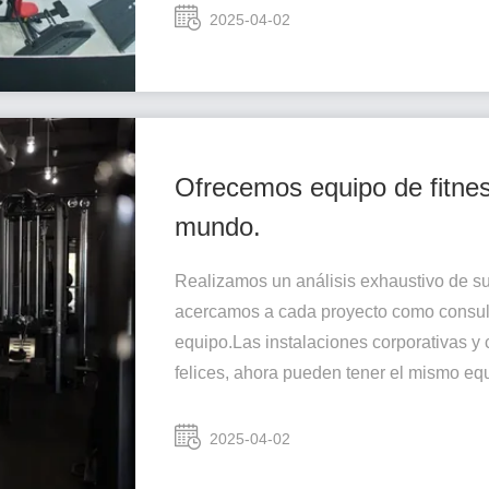
2025-04-02
Ofrecemos equipo de fitnes
mundo.
Realizamos un análisis exhaustivo de su
acercamos a cada proyecto como consulto
equipo.Las instalaciones corporativas y 
felices, ahora pueden tener el mismo equ
2025-04-02