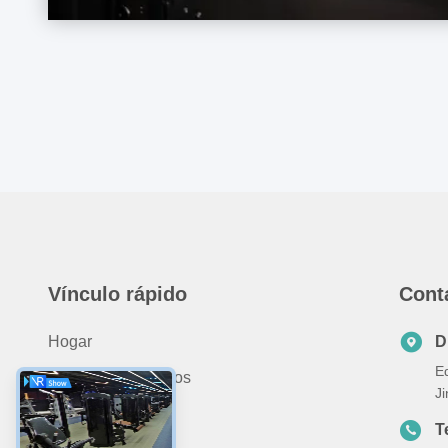
Vínculo rápido
Cont
Hogar
D
E
Acerca De Nosotros
J
Productos
T