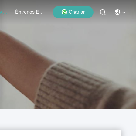
Éntrenos En Contacto Con
Charlar
Los Acontecimientos