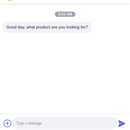
Contacto rápido
6:03 AM
Dirección
Good day, what product are you looking for?
Edificio 10, Shuntai Plaza, Shunhua North Road, ciudad de
Jinan, provincia de Shandong, China
Teléfono
86--15552643358
Email
2253790479@qq.com
Políticas de privacidad
|
Mapa del Sitio
| Buena calidad de China
equipo del gimnasio Proveedor. © de Copyright 2025-2026
Shandong Freeman Fitness Equipment Co., Ltd. . Todos los
derechos reservados.