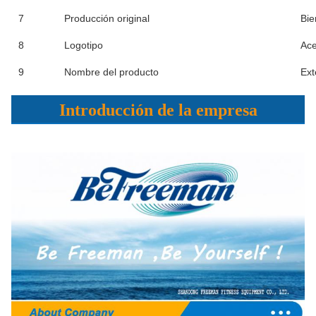
7
Producción original
Bie
8
Logotipo
Ace
9
Nombre del producto
Ext
Introducción de la empresa