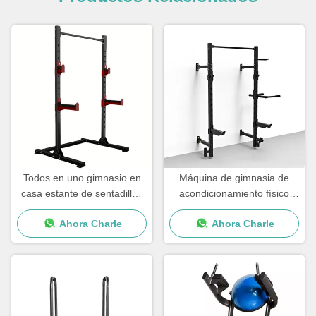
Todos en uno gimnasio en
Máquina de gimnasia de
casa estante de sentadillas
acondicionamiento físico
equipo de
bastidor de pared elevación
Ahora Charle
Ahora Charle
acondicionamiento físico
de pesas bastidores de
comercial máquinas
energía montado en pared
cargadas de placas