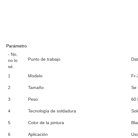
Parámetro
- No,
Punto de trabajo
Dat
no lo
sé.
1
Modelo
Fr-
2
Tamaño
Se 
3
Peso
60 
4
Tecnología de soldadura
Sol
5
Color de la pintura
Bla
6
Aplicación
Uso