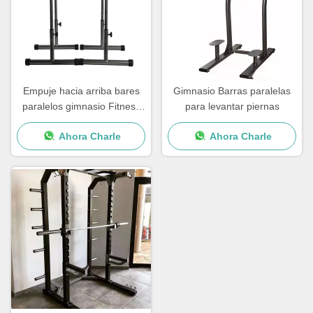
Empuje hacia arriba bares
Gimnasio Barras paralelas
paralelos gimnasio Fitness
para levantar piernas
Empuje hacia arriba Dip
Ahora Charle
Ahora Charle
Station Bar