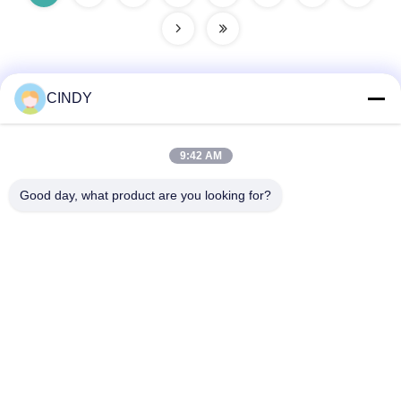
CINDY
Contacto rápido
9:42 AM
Dirección
Good day, what product are you looking for?
Edificio 10, Shuntai Plaza, Shunhua North Road, ciudad de
Jinan, provincia de Shandong, China
Teléfono
86--15552643358
Email
2253790479@qq.com