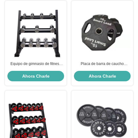
Equipo de gimnasio de fitness
Placa de barra de caucho
comercial con soporte de peso
profesional Equipo de gimnasio
libre
para el hogar
Ahora Charle
Ahora Charle