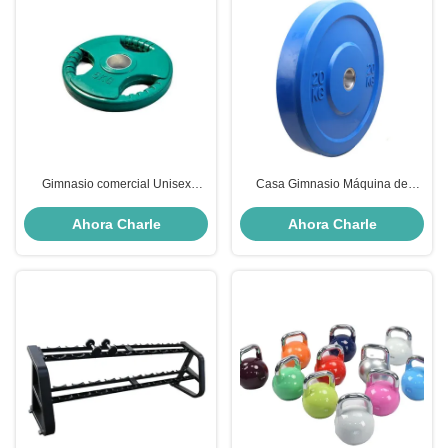
Gimnasio comercial Unisex
Casa Gimnasio Máquina de
Entrenamiento con pesas libres
fuerza Placa de caucho Equipo
con material diverso
de pesas libres
Ahora Charle
Ahora Charle