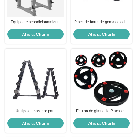
Equipo de acondicionamiento
Placa de barra de goma de color
físico para el gimnasio en el
de punto equipo de gimnasio
hogar de alta calidad
para el hogar placa de peso para
Ahora Charle
Ahora Charle
parachoques
Un tipo de bastidor para
Equipo de gimnasio Placas de
mancuernas Equipo de gimnasio
peso de caucho Pesos libres
para el hogar Bastidores de peso
comerciales
Ahora Charle
Ahora Charle
libre