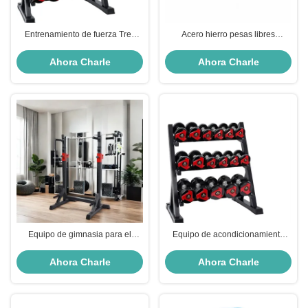
Entrenamiento de fuerza Tres
Acero hierro pesas libres
capas de pesas y pesas equipo
gimnasio ejercicio de
de acondicionamiento físico
acondicionamiento físico 5LB
Ahora Charle
Ahora Charle
comercial
10LB 25LB 35LB 45LB
Equipo de gimnasia para el
Equipo de acondicionamiento
hogar comercial de
físico comercial de tres capas
acondicionamiento físico con
Conjunto metálico para el
Ahora Charle
Ahora Charle
soporte de energía multifunción
entrenamiento de fuerza