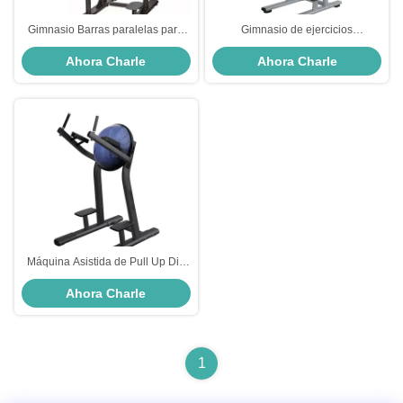
Gimnasio Barras paralelas para
Gimnasio de ejercicios
levantar piernas
Entrenamiento de fuerza Pin
Ahora Charle
Ahora Charle
cargado máquina asistida Chin
Dip comercial
Máquina Asistida de Pull Up Dip
Commercial Fitness Studio
Ahora Charle
Entrenamiento de fuerza Brazo
espalda hombro músculo
Construcción de la parte superior
del cuerpo Sistema de equipo de
energía Freeman
1