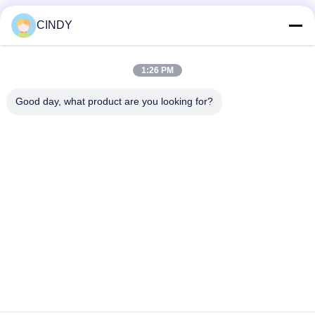
CINDY
Contacto rápido
1:26 PM
Dirección
Good day, what product are you looking for?
Edificio 10, Shuntai Plaza, Shunhua North Road, ciudad de
Jinan, provincia de Shandong, China
Teléfono
86--15552643358
Email
2253790479@qq.com
Políticas de privacidad
|
Mapa del Sitio
| Buena calidad de China
equipo del gimnasio Proveedor. © de Copyright 2025-2026