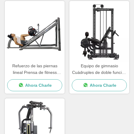
Refuerzo de las piernas
Equipo de gimnasio
lineal Prensa de fitness
Cuádruples de doble función
equipo de pin cargado
Entrenamiento de pantorrilla
Ahora Charle
Ahora Charle
máquina de acero Q235
sentado Extensión de
piernas rizadas