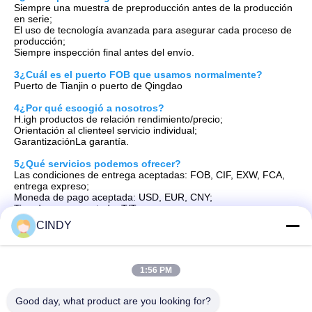
Siempre una muestra de preproducción antes de la producción 
en serie;
El uso de tecnología avanzada para asegurar cada proceso de 
producción;
Siempre inspección final antes del envío.
3¿Cuál es el puerto FOB que usamos normalmente?
Puerto de Tianjin o puerto de Qingdao
4¿Por qué escogió a nosotros?
H.
igh productos de relación rendimiento/precio;
Orientación al cliente
el servicio individual;
Garantización
La garantía.
5¿Qué servicios podemos ofrecer?
Las condiciones de entrega aceptadas: FOB, CIF, EXW, FCA, 
entrega expreso;
Moneda de pago aceptada: USD, EUR, CNY;
Tipo de pago aceptado: T/T;
Idioma hablado: Inglés, chino
CINDY
Etiquetas:
1:56 PM
Ciclismo En Interiores Bicicleta Giratoria
Good day, what product are you looking for?