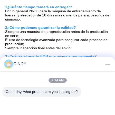
1¿Cuánto tiempo tardará en entregar?
Por lo general 20-30 para la máquina de entrenamiento de 
fuerza, y alrededor de 10 días más o menos para accesorios de 
gimnasio.
2¿Cómo podemos garantizar la calidad?
Siempre una muestra de preproducción antes de la producción 
en serie;
El uso de tecnología avanzada para asegurar cada proceso de 
producción;
Siempre inspección final antes del envío.
3¿Cuál es el puerto FOB que usamos normalmente?
Puerto de Tianjin o puerto de Qingdao
CINDY
4¿Por qué escogió a nosotros?
H.
igh productos de relación rendimiento/precio;
Orientación al cliente
el servicio individual;
9:14 AM
Garantización
La garantía.
5¿Qué servicios podemos ofrecer?
Good day, what product are you looking for?
Las condiciones de entrega aceptadas: FOB, CIF, EXW, FCA, 
entrega expreso;
Moneda de pago aceptada: USD, EUR, CNY;
Tipo de pago aceptado: T/T;
Idioma hablado: Inglés, chino