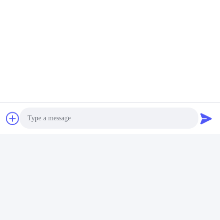
Etiquetas:
Ciclismo En Interiores Bicicleta Giratoria
Bicicleta Giratoria
Bicicleta De Ejercicio De Gama Alta
Productos Relacionados
Photo
Video Call
Audio Call