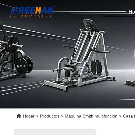
Ho
Hogar
>
Productos
>
Máquina Smith multifunción
>
Casa 