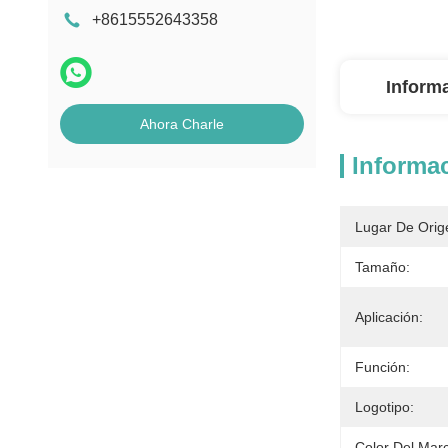
+8615552643358
Inform
Ahora Charle
Informac
Lugar De Orig
Tamaño:
Aplicación:
Función:
Logotipo:
Color Del Mar