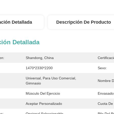
ación Detallada
Descripción De Producto
ión Detallada
en:
Shandong, China
Certificac
1470*2330*2200
Sexo:
Universal, Para Uso Comercial, 
Nombre De
Gimnasio
Músculo Del Ejercicio
Envasado
Aceptar Personalizado
Cuota De 
co:
Opcional Seleccionable
Pila Del P