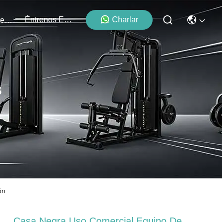
Éntrenos En Contacto Con
Charlar
Los Acontecimientos
s
ón
Casa Negra Uso Comercial Equipo De