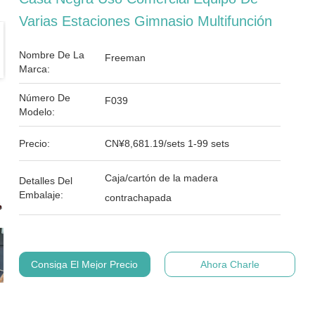
Varias Estaciones Gimnasio Multifunción
Nombre De La
Freeman
Marca:
Número De
F039
Modelo:
Precio:
CN¥8,681.19/sets 1-99 sets
Caja/cartón de la madera
Detalles Del
Embalaje:
contrachapada
Consiga El Mejor Precio
Ahora Charle