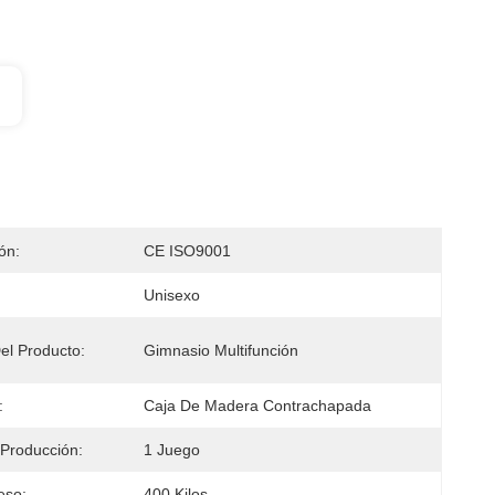
ión:
CE ISO9001
Unisexo
l Producto:
Gimnasio Multifunción
:
Caja De Madera Contrachapada
Producción:
1 Juego
eso:
400 Kilos