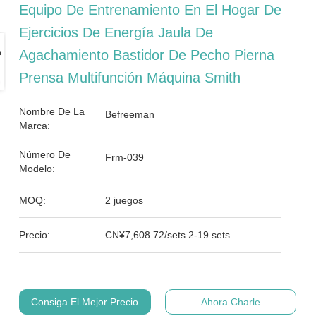
Equipo De Entrenamiento En El Hogar De
Ejercicios De Energía Jaula De
Agachamiento Bastidor De Pecho Pierna
Prensa Multifunción Máquina Smith
Nombre De La
Befreeman
Marca:
Número De
Frm-039
Modelo:
MOQ:
2 juegos
Precio:
CN¥7,608.72/sets 2-19 sets
Consiga El Mejor Precio
Ahora Charle