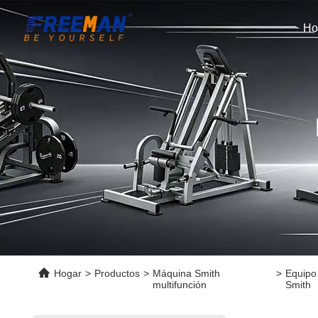
Ho
Hogar
>
Productos
>
Máquina Smith
>
Equipo 
multifunción
Smith