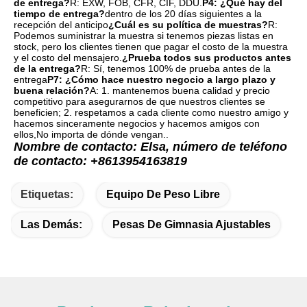
de entrega?
R: EXW, FOB, CFR, CIF, DDU.
P4: ¿Qué hay del 
tiempo de entrega?
dentro de los 20 días siguientes a la 
recepción del anticipo
¿Cuál es su política de muestras?
R: 
Podemos suministrar la muestra si tenemos piezas listas en 
stock, pero los clientes tienen que pagar el costo de la muestra 
y el costo del mensajero.
¿Prueba todos sus productos antes 
de la entrega?
R: Sí, tenemos 100% de prueba antes de la 
entrega
P7: ¿Cómo hace nuestro negocio a largo plazo y 
buena relación?
A: 1. mantenemos buena calidad y precio 
competitivo para asegurarnos de que nuestros clientes se 
beneficien; 2. respetamos a cada cliente como nuestro amigo y 
hacemos sinceramente negocios y hacemos amigos con 
ellos,No importa de dónde vengan..
Nombre de contacto: Elsa, número de teléfono 
de contacto: +8613954163819
Etiquetas:
Equipo De Peso Libre
Las Demás:
Pesas De Gimnasia Ajustables