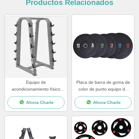
Productos Relacionados
Equipo de
Placa de barra de goma de
acondicionamiento físico
color de punto equipo de
para el gimnasio en el hogar
gimnasio para el hogar placa
Ahora Charle
Ahora Charle
de alta calidad
de peso para parachoques