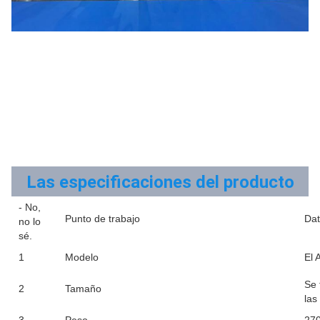
Las especificaciones del producto
- No,
Punto de trabajo
Dat
no lo
sé.
1
Modelo
El 
Se 
2
Tamaño
las
3
Peso
270