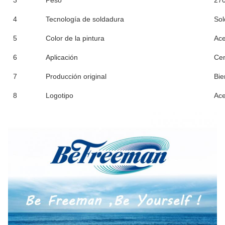
4
Tecnología de soldadura
Sol
5
Color de la pintura
Ace
6
Aplicación
Cen
7
Producción original
Bie
8
Logotipo
Ace