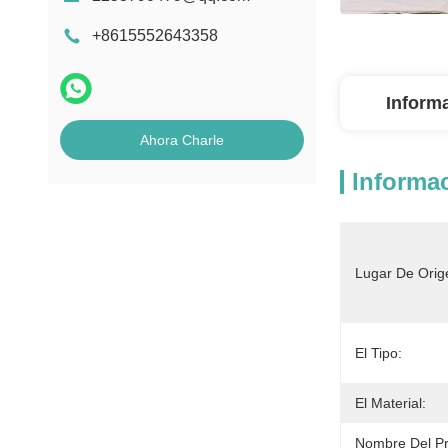
+8615552643358
Inform
Ahora Charle
Informac
Lugar De Orig
El Tipo:
El Material:
Nombre Del Pr