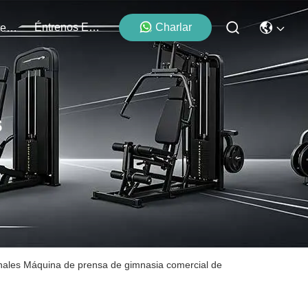
Éntrenos En Contacto Con
Charlar
Los Acontecimientos
s
inales Máquina de prensa de gimnasia comercial de