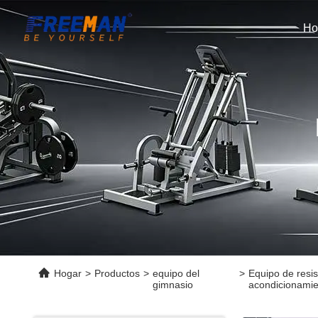
Ho
Hogar
>
Productos
>
equipo del
>
Equipo de resi
gimnasio
acondicionamien