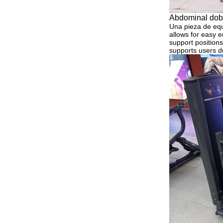
Abdominal dobl
Una pieza de eq
allows for easy e
support positions
supports users d