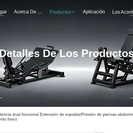
gar
Acerca De Nosotros
Aplicación
Productos
Detalles De Los Producto
stencia dual funcional Extensión de espalda/Presión de piernas abdom
to físico